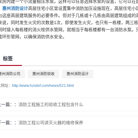
泵房内建一个小流量稳压水泵。这样可以任意选择水泵的设置，它可以在
、
惠州消防设计
高层住宅小区宜设置集中消防加压设施现在，高层住宅小
为这座高层建筑服务的必要条件。但对于几栋或十几栋由高层建筑组成的
来说，同时发生火灾的次数是1次，即使发生火灾，也只有一栋楼，两三
同时接入每栋楼的消火栓供水管网，就相当于每栋楼都有一台消防水泵。
成环形管网，以确保消防供水安全。
标签
惠州消防公司
惠州消防验收
惠州消防设计
文网址：
http://www.hzsdxf.com/news/521.html
上一篇：
消防工程施工的验收工程包含什么
下一篇：
消防工程公司讲灭火器的维修保养