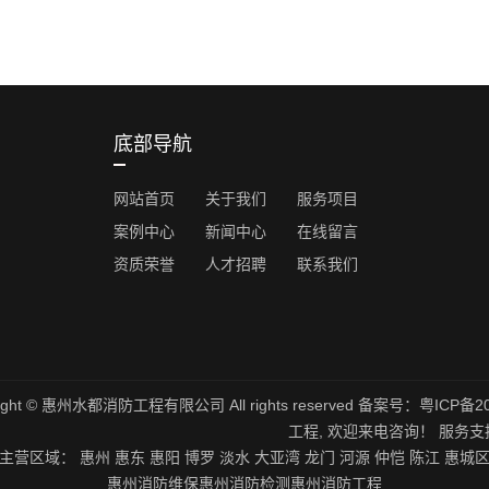
底部导航
网站首页
关于我们
服务项目
案例中心
新闻中心
在线留言
资质荣誉
人才招聘
联系我们
right © 惠州水都消防工程有限公司 All rights reserved 备案号：
粤ICP备2
工程
, 欢迎来电咨询！
服务支
主营区域：
惠州
惠东
惠阳
博罗
淡水
大亚湾
龙门
河源
仲恺
陈江
惠城
惠州消防维保
惠州消防检测
惠州消防工程