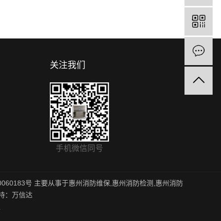
关注我们
手机微信同号
0060183号
主要从事于
惠州消防维保
,
惠州消防检测
,
惠州消防
持：万信达
区