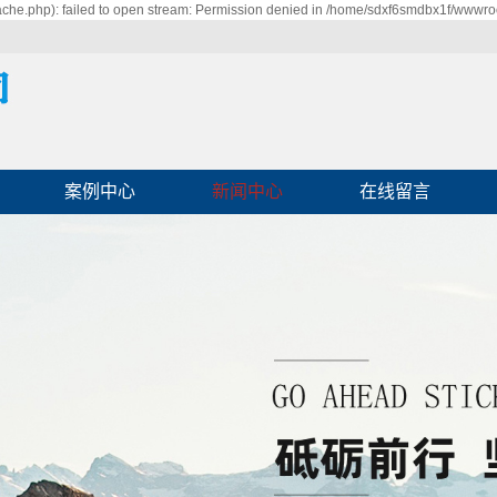
he.php): failed to open stream: Permission denied in /home/sdxf6smdbx1f/wwwroo
案例中心
新闻中心
在线留言