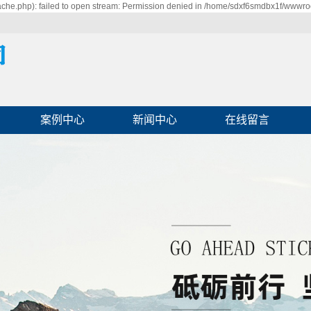
he.php): failed to open stream: Permission denied in /home/sdxf6smdbx1f/wwwroo
案例中心
新闻中心
在线留言