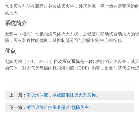
气体灭火剂储存瓶经过包装成灭火柜，外形美观，平时放在需要保护
放灭火。
系统简介
无管网（柜式）七氟丙烷气体灭火系统，是轻便可移动式自动灭火的
损，灭火装置性能优良，其控制部分可与消防控制中心相衔接。
优点
七氟丙烷（HFC—227ea）
自动灭火系统
是一种G效能的灭火设备，其灭
的气体，对大气臭氧层的耗损潜能值（ODP）为零，是目前替代卤代烷12
上一篇：
消防泡沫液，水成膜泡沫灭火剂又称...
下一篇：
消防设施维护保养是以“预防为主...