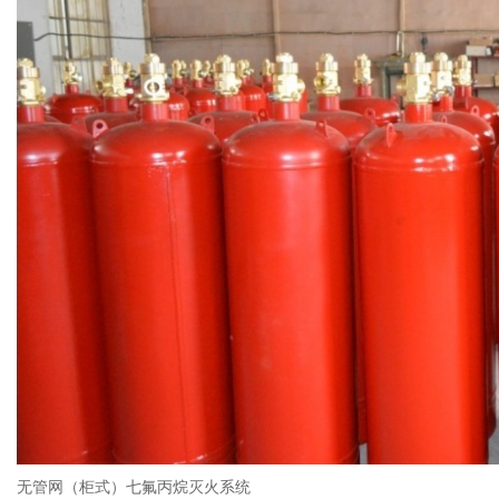
无管网（柜式）七氟丙烷灭火系统