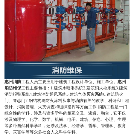
惠州消防
工程人员主要应用于建筑工程设计单位、施工单位。
惠州
消防维保
工程主要包括：1.建筑水喷淋系统2.建筑消火栓系统3.建筑
消防报警系统4.建筑消防通风系统5.建筑气体
灭火系统
6.建筑防火
门、眷恋门7.钢结构刷防火涂料从事与消防有关的教学、科研和工程
设计、消防管理、火灾调查和组织指挥等方面工作 消防工程是一门
综合性的学科，涉及与诸多学科的相互交叉、渗透、融合，它不仅
涉及物理学、化学、数学、机械、电子、建筑、信息、心理、生理
等多种自然科学学科，还涉及法学、经济学、哲学、管理学、教育
学、灾害学等等众多社会人文科学学科。