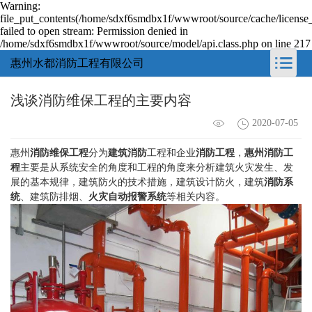
Warning:
file_put_contents(/home/sdxf6smdbx1f/wwwroot/source/cache/license
failed to open stream: Permission denied in
/home/sdxf6smdbx1f/wwwroot/source/model/api.class.php on line 217
惠州水都消防工程有限公司
浅谈消防维保工程的主要内容
2020-07-05
惠州
消防维保工程
分为
建筑消防
工程和企业
消防工程
，
惠州消防工
程
主要是从系统安全的角度和工程的角度来分析建筑火灾发生、发
展的基本规律，建筑防火的技术措施，建筑设计防火，建筑
消防系
统
、建筑防排烟、
火灾自动报警系统
等相关内容。