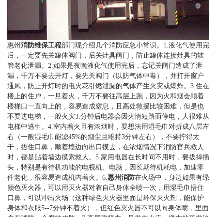
惠州
消防维保工程
部门现介绍几个消防应急小常识。1.液化气使用完
后，一定要先关罐体阀门，后关灶具阀门，防止罐体连接灶具的软
管老化泄漏。2.如果是夜晚液化气使用完后，忘记关阀门造成了泄
漏，千万不要去开灯，要先关阀门（以防气体中毒），并打开窗户
通风，防止开灯时的电火花引燃泄漏的气体产生火灾或爆炸。3.住在
楼上的住户，一旦着火，千万不要往高层上跑，因为火和烟会顺着
楼梯口一直向上的，容易造成窒息，且高处救援比较困难，但是也
不要进电梯，一般火灾3.分钟后电器会因火情短路而停电，人很难从
电梯中逃生。4.室内着火且有浓烟时，要想法用湿毛巾对折成八层左
右（一般湿毛巾能滤45%的烟尘且维持3分钟左右），不要拧得太
干，捂住口鼻，顺着墙边向出口摸去，在浓烟情况下消防官兵救人
时，都是贴着墙边摸索救人。5.家用电器在长时间不用时，要拔掉插
头，特别是有待机功能的电视机、电脑，因长期待机耗电，加速零
件老化，很容易造成机内着火。6.
惠州消防
在火场中，身边如果有绿
颜色灭火器，可以用灭火器对着自己身体全喷一次，用湿毛巾捂住
口鼻，可以冲出火场（这种绿色灭火器里面是环保灭火剂，能保护
身体和衣服5--7分钟不着火），但红色灭火器不可以向身体喷，里面