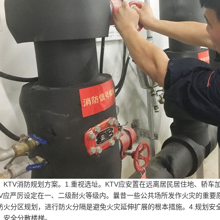
、KTV消防规划方案。1.重视选址。KTV应安置在远离居民居住地、轿车
TV应严厉设定在一、二级耐火等级内。曩昔一些公共场所发作火灾的重要原
防火分区规划，进行防火分隔是避免火灾延伸扩展的根本措施。4.规划安
、安全分散楼梯。