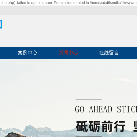
he.php): failed to open stream: Permission denied in /home/sdxf6smdbx1f/wwwroo
案例中心
新闻中心
在线留言